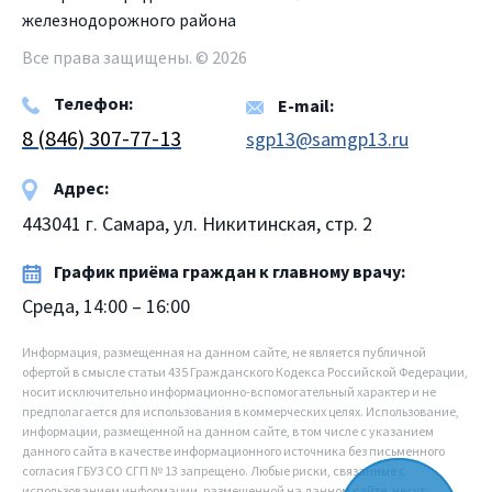
железнодорожного района
Все права защищены. © 2026
Телефон:
E-mail:
8 (846) 307-77-13
sgp13@samgp13.ru
Адрес:
443041 г. Самара, ул. Никитинская, стр. 2
График приёма граждан к главному врачу:
Среда, 14:00 – 16:00
Информация, размещенная на данном сайте, не является публичной
офертой в смысле статьи 435 Гражданского Кодекса Российской Федерации,
носит исключительно информационно-вспомогательный характер и не
предполагается для использования в коммерческих целях. Использование,
информации, размещенной на данном сайте, в том числе с указанием
данного сайта в качестве информационного источника без письменного
согласия ГБУЗ СО СГП № 13 запрещено. Любые риски, связанные с
использованием информации, размещенной на данном сайте, несут