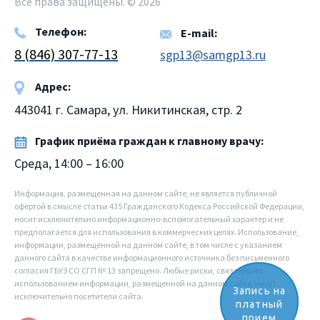
Все права защищены. © 2026
Телефон:
E-mail:
8 (846) 307-77-13
sgp13@samgp13.ru
Адрес:
443041 г. Самара, ул. Никитинская, стр. 2
График приёма граждан к главному врачу:
Среда, 14:00 – 16:00
Информация, размещенная на данном сайте, не является публичной
офертой в смысле статьи 435 Гражданского Кодекса Российской Федерации,
носит исключительно информационно-вспомогательный характер и не
предполагается для использования в коммерческих целях. Использование,
информации, размещенной на данном сайте, в том числе с указанием
данного сайта в качестве информационного источника без письменного
согласия ГБУЗ СО СГП № 13 запрещено. Любые риски, связанные с
использованием информации, размещенной на данном сайте, несут
Запись на
исключительно посетители сайта.
платный
прием