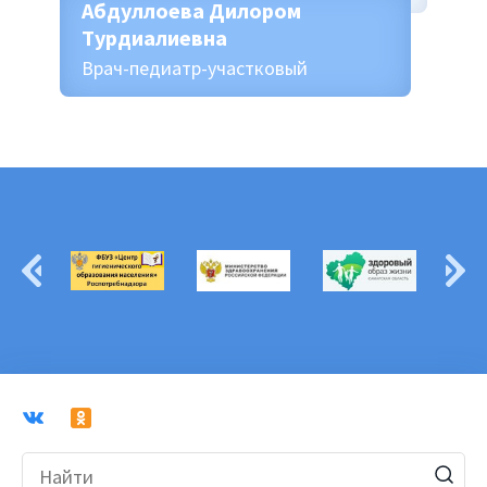
Абдуллоева Дилором
Турдиалиевна
Врач-педиатр-участковый