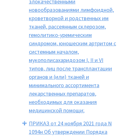
злокачественными
новообразованиями лимфоидной,
кроветворной и родственных им
тканей, рассеянным склерозом,
гемолитико-уремическим
синдромом, юношеским артритом с
системным началом,
мукополисахаридозом I, II и VI
типов, лиц после трансплантации
органов и (или) тканей и
минимального ассортимента
лекарственных препаратов,
необходимых для оказания
медицинской помощи;
ПРИКАЗ от 24 ноября 2021 года N
1094н Об утверждении Порядка