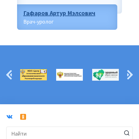
Гафаров Артур Мэлсович
Врач-уролог