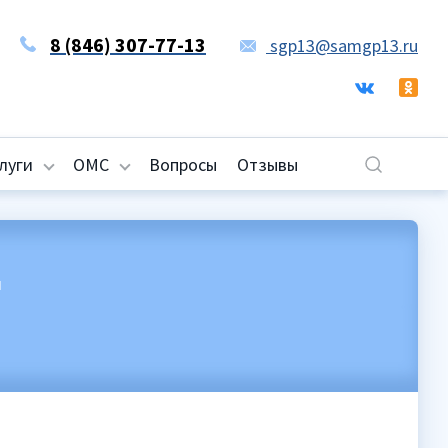
8 (846) 307-77-13
sgp13@samgp13.ru
луги
ОМС
Вопросы
Отзывы
и