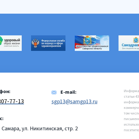
фон:
Информац
E-mail:
статьи 4
 307-77-13
sgp13@samgp13.ru
информац
коммерче
том числ
с:
письменн
использо
. Самара, ул. Никитинская, стр. 2
посетите