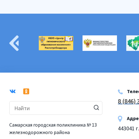
Теле
8 (846)
Адре
Самарская городская поликлиника № 13
443041 г
железнодорожного района