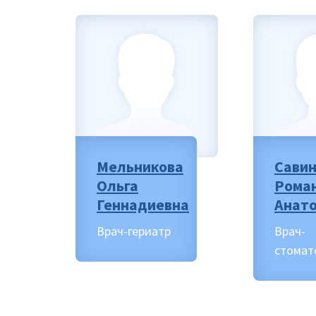
Мельникова
Сави
Ольга
Рома
Геннадиевна
Анат
Врач-гериатр
Врач-
стомат