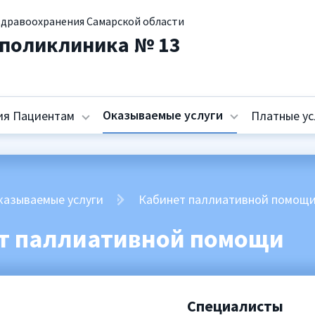
здравоохранения Самарской области
 поликлиника № 13
Оказываемые услуги
я Пациентам
Платные ус
казываемые услуги
Кабинет паллиативной помощ
т паллиативной помощи
Специалисты