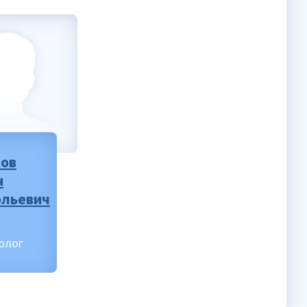
нов
н
ольевич
олог