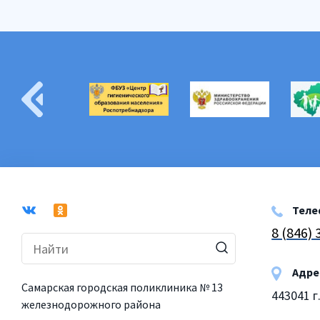
Теле
8 (846)
Адре
Самарская городская поликлиника № 13
443041 г
железнодорожного района