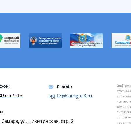
фон:
Информац
E-mail:
статьи 4
 307-77-13
sgp13@samgp13.ru
информац
коммерче
том числ
с:
письменн
использо
. Самара, ул. Никитинская, стр. 2
посетите