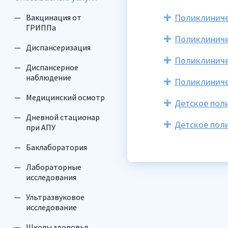
Поликлиниче
Вакцинация от
ГРИППа
Поликлиниче
Диспансеризация
Поликлиниче
Диспансерное
наблюдение
Поликлиниче
Медицинский осмотр
Детское пол
Дневной стационар
Детское пол
при АПУ
Баклаборатория
Лабораторные
исследования
Ультразвуковое
исследование
Школы здоровья