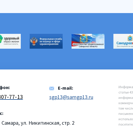
фон:
Информац
E-mail:
статьи 4
 307-77-13
sgp13@samgp13.ru
информац
коммерче
том числ
с:
письменн
использо
. Самара, ул. Никитинская, стр. 2
посетите