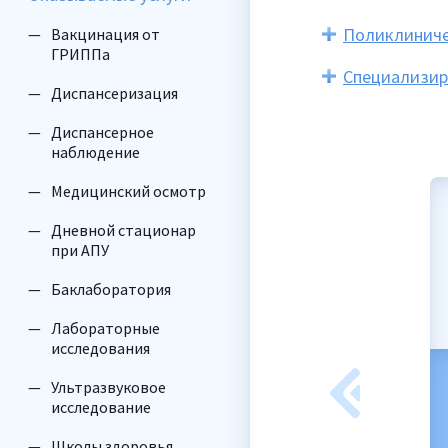
Поликлиниче
Вакцинация от
ГРИППа
Специализир
Диспансеризация
Диспансерное
наблюдение
Медицинский осмотр
Дневной стационар
при АПУ
Баклаборатория
Лабораторные
исследования
Ультразвуковое
оров
Якубова
исследование
ан
Оксана
геевич
Хасановна
Школы здоровья