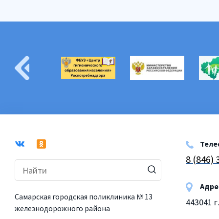
Теле
8 (846)
Адре
Самарская городская поликлиника № 13
443041 г
железнодорожного района