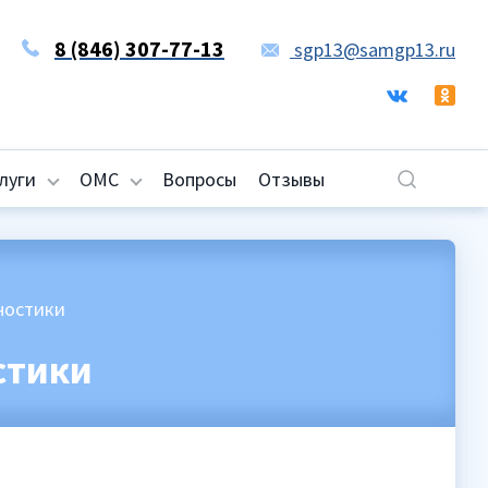
8 (846) 307-77-13
sgp13@samgp13.ru
луги
ОМС
Вопросы
Отзывы
ностики
стики