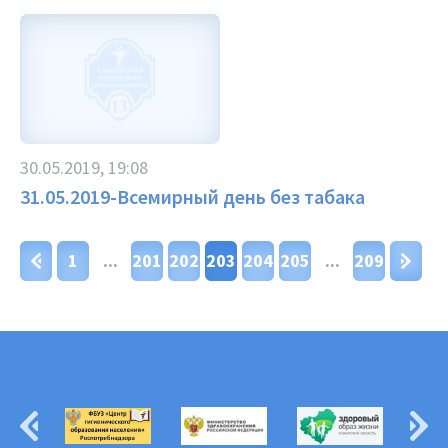
30.05.2019, 19:08
31.05.2019-Всемирный день без табака
1
...
201
202
203
204
205
...
209