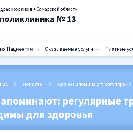
здравоохранения Самарской области
 поликлиника № 13
ия Пациентам
Оказываемые услуги
Платные ус
 нас
Новости
Врачи напоминают: регулярные
напоминают: регулярные т
димы для здоровья