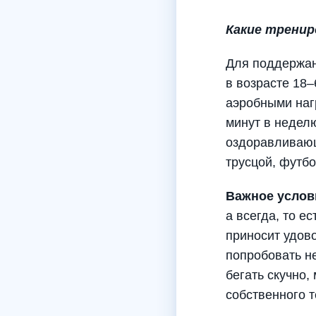
Какие тренир
Для поддержан
в возрасте 18
аэробными наг
минут в неделю
оздоравливающ
трусцой, футбо
Важное услов
а всегда, то е
приносит удов
попробовать не
бегать скучно,
собственного т