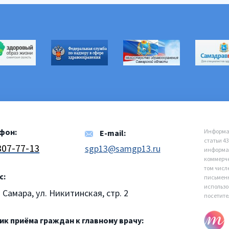
фон:
Информац
E-mail:
статьи 4
 307-77-13
sgp13@samgp13.ru
информац
коммерче
том числ
с:
письменн
использо
. Самара, ул. Никитинская, стр. 2
посетите
к приёма граждан к главному врачу: