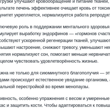
грузки улучшают кровообращение и питание тканей, 
ультате печень эффективнее очищает кровь от токси
унитет укрепляется, нормализуется работа репродук
ключевую роль в поддержании ментального здоровья 
имулирует выработку эндорфинов — «гормонов счаст
собствуют ускоренной регенерации тканей, улучшают
вышают настроение, снижают тревогу, уменьшают нег
нятия нормализуют сон, помогают меньше нервничат
 целом чувствовать удовлетворённость жизнью.
ажна не только для сиюминутного благополучия — эт
одами происходит естественное увядание организма,
нальной перестройкой во время менопаузы.
тивность, особенно упражнения с весом и умеренные
ас и защитить кости. Чтобы адаптироваться к повыш