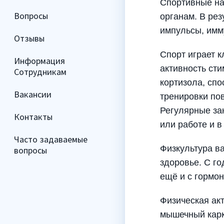
Спортивные на
Вопросы
органам. В рез
импульсы, имм
Отзывы
Спорт играет 
Информация
активность ст
Сотрудникам
кортизола, спо
Вакансии
тренировки по
Регулярные за
Контакты
или работе и в
Часто задаваемые
Физкультура в
вопросы
здоровье. С г
ещё и с гормо
Физическая ак
мышечный карк