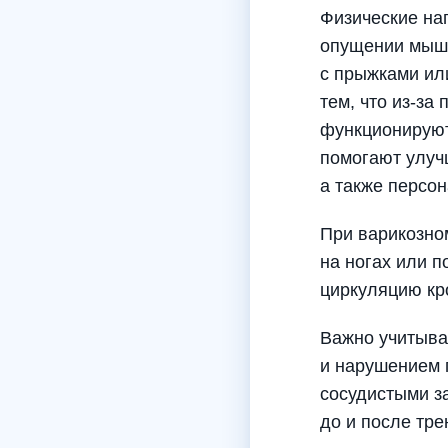
Физические наг
опущении мышц 
с прыжками ил
тем, что из-за
функционируют.
помогают улуч
а также персо
При варикозно
на ногах или п
циркуляцию кр
Важно учитыва
и нарушением 
сосудистыми з
до и после тре