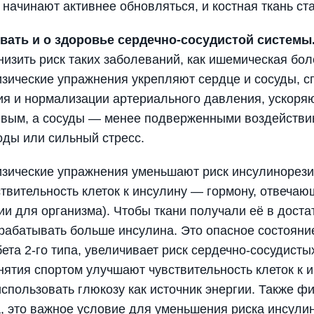
 начинают активнее обновляться, и костная ткань ст
вать и о здоровье сердечно-сосудистой системы
изить риск таких заболеваний, как ишемическая боле
зические упражнения укрепляют сердце и сосуды, 
я и нормализации артериального давления, ускоряю
вым, а сосуды — менее подверженными воздействию
оды или сильный стресс.
зические упражнения уменьшают риск инсулинорезис
твительность клеток к инсулину — гормону, отвечаю
ии для организма). Чтобы ткани получали её в доста
рабатывать больше инсулина. Это опасное состояние
ета 2-го типа, увеличивает риск сердечно-сосудисты
нятия спортом улучшают чувствительность клеток к 
пользовать глюкозу как источник энергии. Также фи
, это важное условие для уменьшения риска инсулин