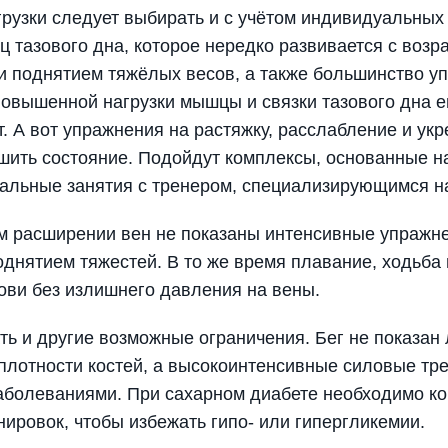
рузки следует выбирать и с учётом индивидуальных 
тазового дна, которое нередко развивается с возра
и поднятием тяжёлых весов, а также большинство уп
 повышенной нагрузки мышцы и связки тазового дна 
 А вот упражнения на растяжку, расслабление и укр
шить состояние. Подойдут комплексы, основанные на
нальные занятия с тренером, специализирующимся н
м расширении вен не показаны интенсивные упражне
однятием тяжестей. В то же время плавание, ходьба
ови без излишнего давления на вены.
ть и другие возможные ограничения. Бег не показан
плотности костей, а высокоинтенсивные силовые тр
аболеваниями. При сахарном диабете необходимо ко
нировок, чтобы избежать гипо- или гипергликемии.