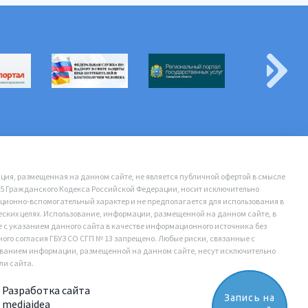
ия, размещенная на данном сайте, не является публичной офертой в смысле
35 Гражданского Кодекса Российской Федерации, носит исключительно
ионно-вспомогательный характер и не предполагается для использования в
ских целях. Использование, информации, размещенной на данном сайте, в
е с указанием данного сайта в качестве информационного источника без
ого согласия ГБУЗ СО СГП № 13 запрещено. Любые риски, связанные с
ванием информации, размещенной на данном сайте, несут исключительно
ли сайта.
Разработка сайта
Запись на
mediaidea