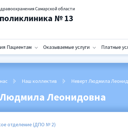
здравоохранения Самарской области
 поликлиника № 13
ия Пациентам
Оказываемые услуги
Платные ус
 нас
Наш коллектив
Неверт Людмила Леони
 Людмила Леонидовна
ое отделение (ДПО № 2)