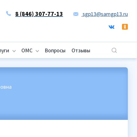
8 (846) 307-77-13
sgp13@samgp13.ru
луги
ОМС
Вопросы
Отзывы
довна