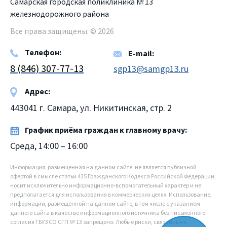
Самарская городская поликлиника № 13
железнодорожного района
Все права защищены. © 2026
Телефон:
E-mail:
8 (846) 307-77-13
sgp13@samgp13.ru
Адрес:
443041 г. Самара, ул. Никитинская, стр. 2
График приёма граждан к главному врачу:
Среда, 14:00 – 16:00
Информация, размещенная на данном сайте, не является публичной
офертой в смысле статьи 435 Гражданского Кодекса Российской Федерации,
носит исключительно информационно-вспомогательный характер и не
предполагается для использования в коммерческих целях. Использование,
информации, размещенной на данном сайте, в том числе с указанием
данного сайта в качестве информационного источника без письменного
согласия ГБУЗ СО СГП № 13 запрещено. Любые риски, связанные с