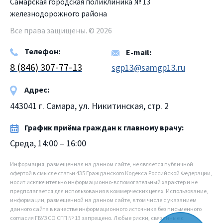
Самарская городская поликлиника № 13
железнодорожного района
Все права защищены. © 2026
Телефон:
E-mail:
8 (846) 307-77-13
sgp13@samgp13.ru
Адрес:
443041 г. Самара, ул. Никитинская, стр. 2
График приёма граждан к главному врачу:
Среда, 14:00 – 16:00
Информация, размещенная на данном сайте, не является публичной
офертой в смысле статьи 435 Гражданского Кодекса Российской Федерации,
носит исключительно информационно-вспомогательный характер и не
предполагается для использования в коммерческих целях. Использование,
информации, размещенной на данном сайте, в том числе с указанием
данного сайта в качестве информационного источника без письменного
согласия ГБУЗ СО СГП № 13 запрещено. Любые риски, связанные с