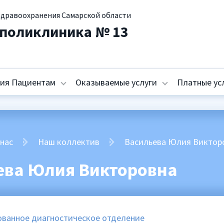
здравоохранения Самарской области
 поликлиника № 13
ия Пациентам
Оказываемые услуги
Платные ус
 нас
Наш коллектив
Васильева Юлия Виктор
ева Юлия Викторовна
ванное диагностическое отделение