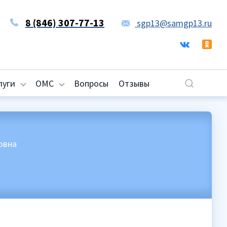
8 (846) 307-77-13
sgp13@samgp13.ru
луги
ОМС
Вопросы
Отзывы
овна