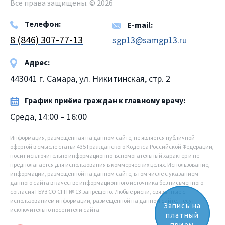
Все права защищены. © 2026
Телефон:
E-mail:
8 (846) 307-77-13
sgp13@samgp13.ru
Адрес:
443041 г. Самара, ул. Никитинская, стр. 2
График приёма граждан к главному врачу:
Среда, 14:00 – 16:00
Информация, размещенная на данном сайте, не является публичной
офертой в смысле статьи 435 Гражданского Кодекса Российской Федерации,
носит исключительно информационно-вспомогательный характер и не
предполагается для использования в коммерческих целях. Использование,
информации, размещенной на данном сайте, в том числе с указанием
данного сайта в качестве информационного источника без письменного
согласия ГБУЗ СО СГП № 13 запрещено. Любые риски, связанные с
использованием информации, размещенной на данном сайте, несут
Запись на
исключительно посетители сайта.
платный
прием