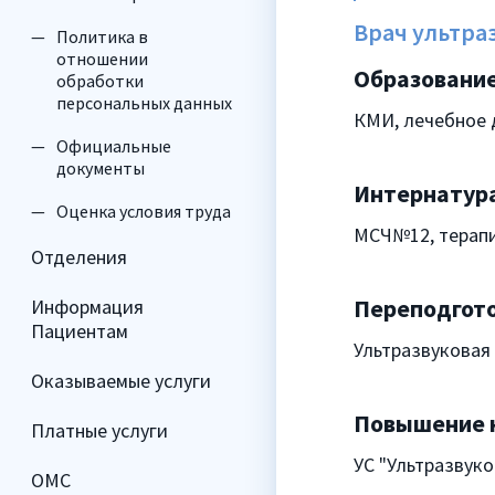
Врач ультра
Политика в
отношении
Образование
обработки
персональных данных
КМИ, лечебное 
Официальные
документы
Интернатура
Оценка условия труда
МСЧ№12, терапи
Отделения
Переподгото
Информация
Пациентам
Ультразвуковая 
Оказываемые услуги
Повышение 
Платные услуги
УС "Ультразвуко
ОМС