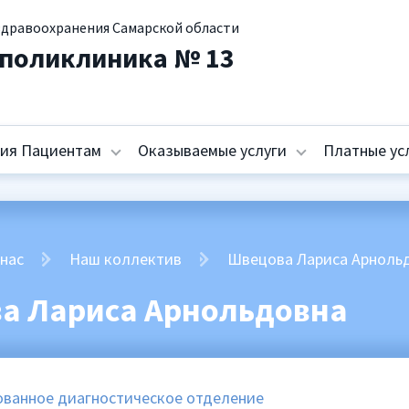
здравоохранения Самарской области
 поликлиника № 13
ия Пациентам
Оказываемые услуги
Платные ус
 нас
Наш коллектив
Швецова Лариса Арноль
а Лариса Арнольдовна
ванное диагностическое отделение