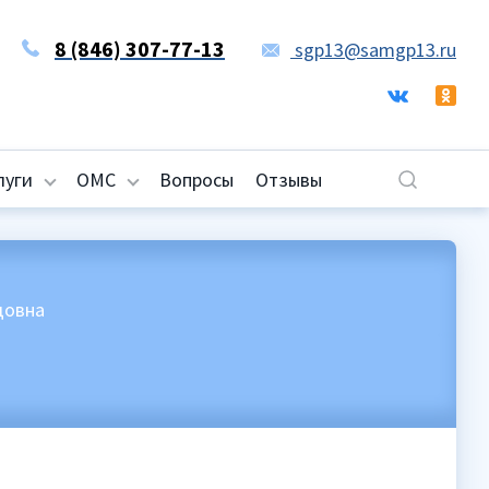
8 (846) 307-77-13
sgp13@samgp13.ru
луги
ОМС
Вопросы
Отзывы
довна