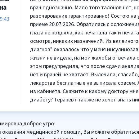
на
врач однозначно. Мало того талонов нет, н
разочарование гарантированно! Состою на у
9:43
приеме 20.07.2026. Обратилась с осложнен
глаза не подняла, как печатала так и печат
осмотра, никаких назначений. Из вклеиного
диагноз" оказалось что у меня инсулинозав
жизни не видела, на мои жалобы отвечала о
этом предупредила, что после сдачи анализ
нет и врачей не хватает. Вылечила, спасибо
лекарства бесплатные не выписала совсем. 
из кабинета. Скажите к какому доктору мн
диабету? Терапевт так же не хочет знать н
имировна,доброе утро!
м оказания медицинской помощи, Вы можете обратиться