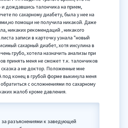
о и дождавшись талончика на прием,
чете по сахарному диабету, была у нее на
иями,но помощи не получила никакой. Даже
ала, никаких рекомендаций , никакого
 листа записи в карточку узнала "новый
исимый сахарный диабет, хотя инсулина в
чень грубо, хотела назначить анализы при
ов принять меня не сможет т.к. талончиков
, сказка а не доктор. Положенные мне
А под конец в грубой форме выкинула меня
е обратиться с осложнениями по сахарному
икаких жалоб кроме давления.
 за разъяснениями к заведующей