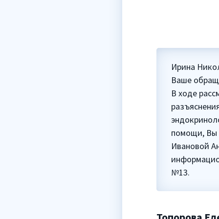
Ирина Никол
Ваше обраще
В ходе расс
разъяснения
эндокриноло
помощи, Вы 
Ивановой Ан
информацион
№13.
Топорова Ел