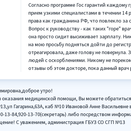
Согласно программе Гос гарантий каждому 
прием узкими специалистами в течении 14 р
права как гражданина РФ, что повлекло за 
Вопрос к руководству - как таких "горе" 
она просто сидит высиживает зарплату. Ни
на мою просьбу подняться дойти до регист
отреагировала, даже голову не повернула. 
людей с оскорблениями. Никому не пореко
отзывы об этом докторе, пока данный врач 
имировна,доброе утро!
м оказания медицинской помощи, Вы можете обратиться
,ул Гагарина,63А, каб №10 Ивановой Анне Васильевне 
0-13-84,920-13-70(секретарь) либо посредством информ
щение! С уважением, администрация ГБУЗ СО СГП №13