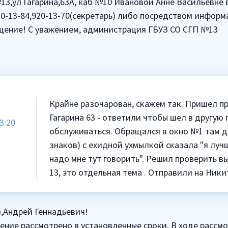
,ул Гагарина,63А, каб №10 Ивановой Анне Васильевне 
0-13-84,920-13-70(секретарь) либо посредством информ
щение! С уважением, администрация ГБУЗ СО СГП №13
Крайне разочарован, скажем так. Пришел п
Гагарина 63 - ответили чтобы шел в другую
3:20
обслуживаться. Обращался в окно №1 там д
знаков) с ехидной ухмылкой сказала "я луч
надо мне тут говорить". Решил проверить в
13, это отдельная тема . Отправили на Ники
,Андрей Геннадьевич!
ние рассмотрено в установленные сроки. В ходе рассмот