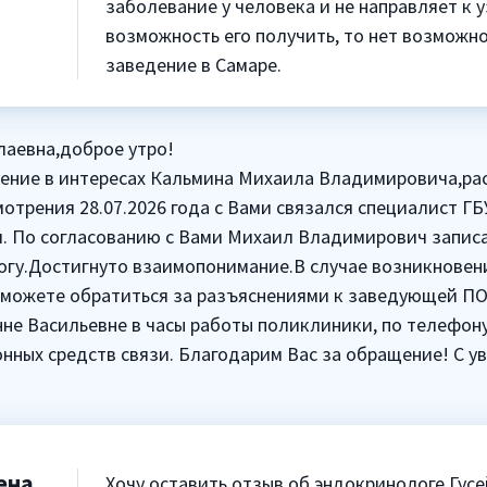
заболевание у человека и не направляет к 
возможность его получить, то нет возможно
заведение в Самаре.
аевна,доброе утро!
ние в интересах Кальмина Михаила Владимировича,рас
мотрения 28.07.2026 года с Вами связался специалист 
. По согласованию с Вами Михаил Владимирович записа
гу.Достигнуто взаимопонимание.В случае возникновен
можете обратиться за разъяснениями к заведующей ПО
не Васильевне в часы работы поликлиники, по телефону
ных средств связи. Благодарим Вас за обращение! С у
ена
Хочу оставить отзыв об эндокринологе Гусей