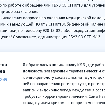
р по работе с обращениями ГБУЗ СО СГП№13 для уточне
одимые разъяснения.
зникновения вопросов по оказанию медицинской помощи
ями к заведующей ПО № 2 СГП№13Обыденновой Галине В
клиники, по телефону 920-13-82 либо посредством ин
щение! С уважением, администрация ГБУЗ СО СГП №13.
ена
Я обратилась в поликлинику №13 , где раб
на
должность заведующей терапевтическим от
к эндокринологу сославшись на то , что док
2:49
ней по направлению регистратуры, в регист
записи к эндокринологу,а между тем я сост
требуется корректировка лечения. Сама На
стала, с диким криком наговорила мне очень