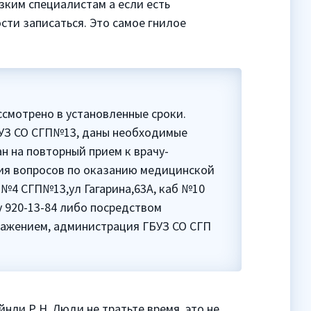
узким специалистам а если есть
сти записаться. Это самое гнилое
смотрено в установленные сроки.
ГБУЗ СО СГП№13, даны необходимые
н на повторный прием к врачу-
ия вопросов по оказанию медицинской
№4 СГП№13,ул Гагарина,63А, каб №10
 920-13-84 либо посредством
важением, администрация ГБУЗ СО СГП
нли Р.Н. Люди не тратьте время, это не