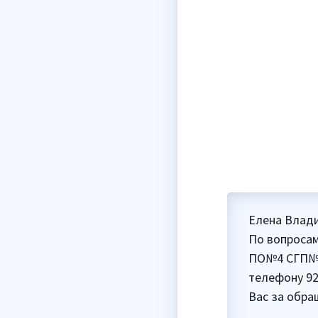
Елена Влад
По вопроса
ПО№4 СГП№13
телефону 92
Вас за обра